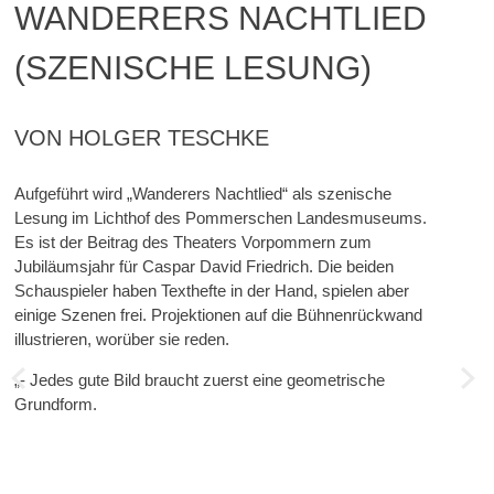
WANDERERS NACHTLIED
(SZENISCHE LESUNG)
VON HOLGER TESCHKE
Aufgeführt wird „Wanderers Nachtlied“ als szenische
Lesung im Lichthof des Pommerschen Landesmuseums.
Es ist der Beitrag des Theaters Vorpommern zum
Jubiläumsjahr für Caspar David Friedrich. Die beiden
Schauspieler haben Texthefte in der Hand, spielen aber
einige Szenen frei. Projektionen auf die Bühnenrückwand
illustrieren, worüber sie reden.
BEITRAGSNAVIGATION
„- Jedes gute Bild braucht zuerst eine geometrische
Grundform.
– Die Komposition?
– Nein, ich meine wirklich die Geometrie.
– Mit Dreieck und Reißschiene?