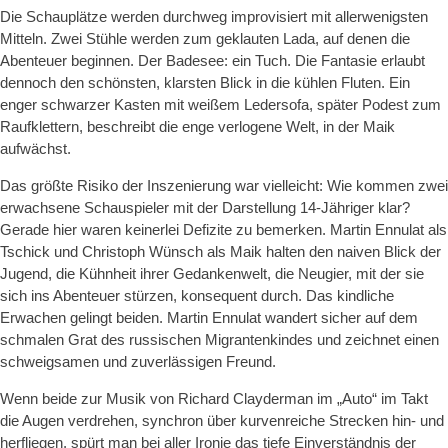
Die Schauplätze werden durchweg improvisiert mit allerwenigsten
Mitteln. Zwei Stühle werden zum geklauten Lada, auf denen die
Abenteuer beginnen. Der Badesee: ein Tuch. Die Fantasie erlaubt
dennoch den schönsten, klarsten Blick in die kühlen Fluten. Ein
enger schwarzer Kasten mit weißem Ledersofa, später Podest zum
Raufklettern, beschreibt die enge verlogene Welt, in der Maik
aufwächst.
Das größte Risiko der Inszenierung war vielleicht: Wie kommen zwei
erwachsene Schauspieler mit der Darstellung 14-Jähriger klar?
Gerade hier waren keinerlei Defizite zu bemerken. Martin Ennulat als
Tschick und Christoph Wünsch als Maik halten den naiven Blick der
Jugend, die Kühnheit ihrer Gedankenwelt, die Neugier, mit der sie
sich ins Abenteuer stürzen, konsequent durch. Das kindliche
Erwachen gelingt beiden. Martin Ennulat wandert sicher auf dem
schmalen Grat des russischen Migrantenkindes und zeichnet einen
schweigsamen und zuverlässigen Freund.
Wenn beide zur Musik von Richard Clayderman im „Auto“ im Takt
die Augen verdrehen, synchron über kurvenreiche Strecken hin- und
herfliegen, spürt man bei aller Ironie das tiefe Einverständnis der