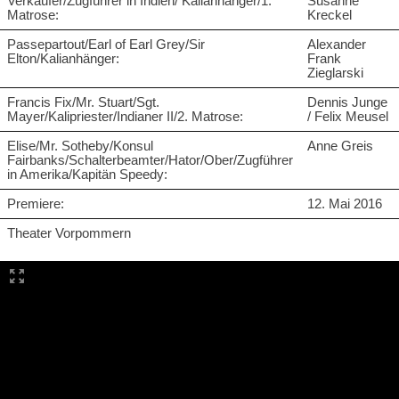
Verkäufer/Zugführer in Indien/ Kalianhänger/1.
Susanne
Matrose:
Kreckel
Passepartout/Earl of Earl Grey/Sir
Alexander
Elton/Kalianhänger:
Frank
Zieglarski
Francis Fix/Mr. Stuart/Sgt.
Dennis Junge
Mayer/Kalipriester/Indianer II/2. Matrose:
/ Felix Meusel
Elise/Mr. Sotheby/Konsul
Anne Greis
Fairbanks/Schalterbeamter/Hator/Ober/Zugführer
in Amerika/Kapitän Speedy:
Premiere:
12. Mai 2016
Theater Vorpommern