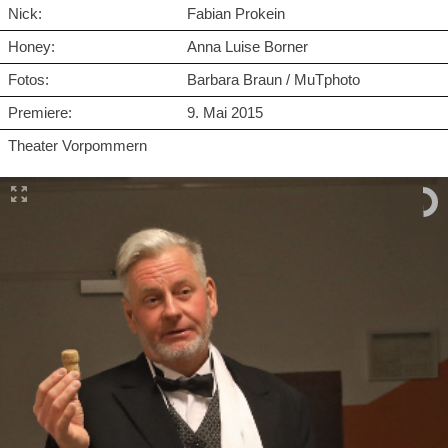
Nick:
Fabian Prokein
Honey:
Anna Luise Borner
Fotos:
Barbara Braun / MuTphoto
Premiere:
9. Mai 2015
Theater Vorpommern