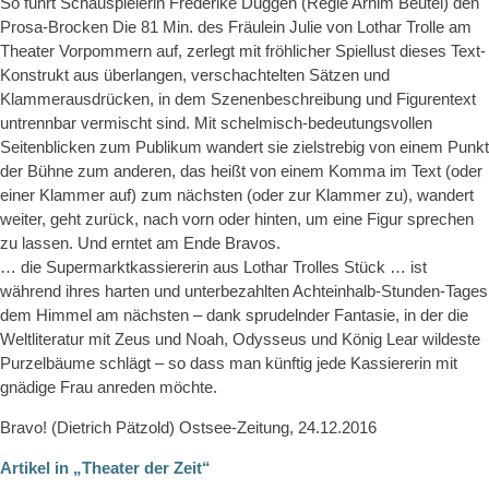
So führt Schauspielerin Frederike Duggen (Regie Arnim Beutel) den
Prosa-Brocken Die 81 Min. des Fräulein Julie von Lothar Trolle am
Theater Vorpommern auf, zerlegt mit fröhlicher Spiellust dieses Text-
Konstrukt aus überlangen, verschachtelten Sätzen und
Klammerausdrücken, in dem Szenenbeschreibung und Figurentext
untrennbar vermischt sind. Mit schelmisch-bedeutungsvollen
Seitenblicken zum Publikum wandert sie zielstrebig von einem Punkt
der Bühne zum anderen, das heißt von einem Komma im Text (oder
einer Klammer auf) zum nächsten (oder zur Klammer zu), wandert
weiter, geht zurück, nach vorn oder hinten, um eine Figur sprechen
zu lassen. Und erntet am Ende Bravos.
… die Supermarktkassiererin aus Lothar Trolles Stück … ist
während ihres harten und unterbezahlten Achteinhalb-Stunden-Tages
dem Himmel am nächsten – dank sprudelnder Fantasie, in der die
Weltliteratur mit Zeus und Noah, Odysseus und König Lear wildeste
Purzelbäume schlägt – so dass man künftig jede Kassiererin mit
gnädige Frau anreden möchte.
Bravo! (Dietrich Pätzold) Ostsee-Zeitung, 24.12.2016
Artikel in „Theater der Zeit“