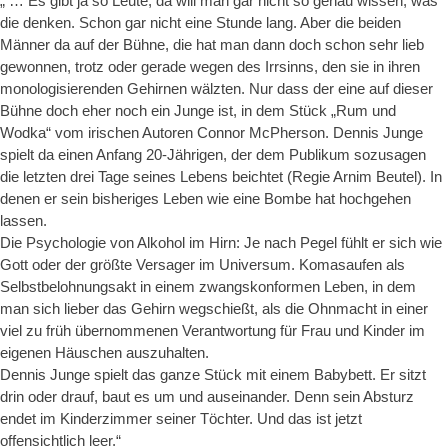
„ … Es gibt ja so Leute, da will man gar nicht so genau wissen, was
die denken. Schon gar nicht eine Stunde lang. Aber die beiden
Männer da auf der Bühne, die hat man dann doch schon sehr lieb
gewonnen, trotz oder gerade wegen des Irrsinns, den sie in ihren
monologisierenden Gehirnen wälzten. Nur dass der eine auf dieser
Bühne doch eher noch ein Junge ist, in dem Stück „Rum und
Wodka“ vom irischen Autoren Connor McPherson. Dennis Junge
spielt da einen Anfang 20-Jährigen, der dem Publikum sozusagen
die letzten drei Tage seines Lebens beichtet (Regie Arnim Beutel). In
denen er sein bisheriges Leben wie eine Bombe hat hochgehen
lassen.
Die Psychologie von Alkohol im Hirn: Je nach Pegel fühlt er sich wie
Gott oder der größte Versager im Universum. Komasaufen als
Selbstbelohnungsakt in einem zwangskonformen Leben, in dem
man sich lieber das Gehirn wegschießt, als die Ohnmacht in einer
viel zu früh übernommenen Verantwortung für Frau und Kinder im
eigenen Häuschen auszuhalten.
Dennis Junge spielt das ganze Stück mit einem Babybett. Er sitzt
drin oder drauf, baut es um und auseinander. Denn sein Absturz
endet im Kinderzimmer seiner Töchter. Und das ist jetzt
offensichtlich leer.“