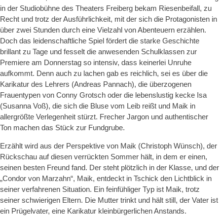
in der Studiobühne des Theaters Freiberg bekam Riesenbeifall, zu
Recht und trotz der Ausführlichkeit, mit der sich die Protagonisten in
über zwei Stunden durch eine Vielzahl von Abenteuern erzählen.
Doch das leidenschaftliche Spiel fördert die starke Geschichte
brillant zu Tage und fesselt die anwesenden Schulklassen zur
Premiere am Donnerstag so intensiv, dass keinerlei Unruhe
aufkommt. Denn auch zu lachen gab es reichlich, sei es über die
Karikatur des Lehrers (Andreas Pannach), die überzogenen
Frauentypen von Conny Grotsch oder die lebenslustig kecke Isa
(Susanna Voß), die sich die Bluse vom Leib reißt und Maik in
allergrößte Verlegenheit stürzt. Frecher Jargon und authentischer
Ton machen das Stück zur Fundgrube.
Erzählt wird aus der Perspektive von Maik (Christoph Wünsch), der
Rückschau auf diesen verrückten Sommer hält, in dem er einen,
seinen besten Freund fand. Der steht plötzlich in der Klasse, und der
„Condor von Marzahn“, Maik, entdeckt in Tschick den Lichtblick in
seiner verfahrenen Situation. Ein feinfühliger Typ ist Maik, trotz
seiner schwierigen Eltern. Die Mutter trinkt und hält still, der Vater ist
ein Prügelvater, eine Karikatur kleinbürgerlichen Anstands.