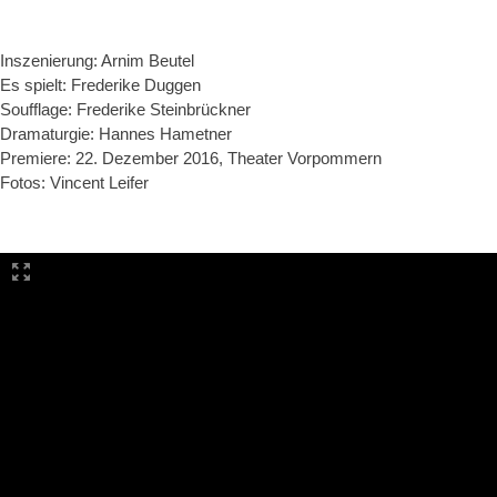
Inszenierung: Arnim Beutel
Es spielt: Frederike Duggen
Soufflage: Frederike Steinbrückner
Dramaturgie: Hannes Hametner
Premiere: 22. Dezember 2016, Theater Vorpommern
Fotos: Vincent Leifer