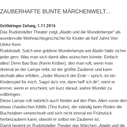
ZAUBERHAFTE BUNTE MÄRCHENWELT...
Ostthüringer Zeitung, 1.11.2016
Das Rudolstädter Theater zeigt „Aladin und die Wunderlampe“ als
wundervolle Weihnachtsgeschichte für Kinder ab fünf Jahre Von
Ulrike Kern
Rudolstadt. Solch eine goldene Wunderlampe wie Aladin hätte sicher
jeder gern. Was man sich damit alles wünschen könnte. Einfach
alles! Denn Bao Bao (Kevin Kröber), den man ruft, wenn man
dreimal an der Lampe reibt, ist der größte Zauberer und kann
deshalb alles erfüllen. „Jeder Wunsch der Erde – sprich, ist ein
Kinderspiel für mich. Sagst du’s mir, dann helf‘ ich dir“, reimt er
immer, wenn er erscheint, um kurz darauf, wahre Wunder zu
vollbringen.
Diese Lampe ruft natürlich auch Neider auf den Plan. Allen voran den
etwas chaotischen Kittifix (Tino Kuhn), der ständig beim Reden die
Buchstaben verwechselt und sich nicht einmal ein Frühstück
herbeizaubern kann, obwohl er selbst ein Zauberer ist.
Damit beginnt im Rudolstädter Theater das Märchen „Aladin und die