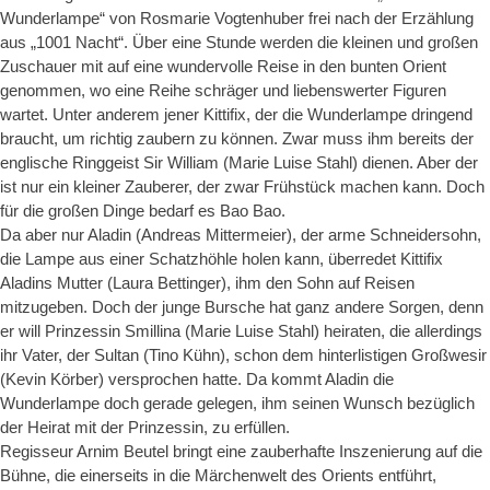
Wunderlampe“ von Rosmarie Vogtenhuber frei nach der Erzählung
aus „1001 Nacht“. Über eine Stunde werden die kleinen und großen
Zuschauer mit auf eine wundervolle Reise in den bunten Orient
genommen, wo eine Reihe schräger und liebenswerter Figuren
wartet. Unter anderem jener Kittifix, der die Wunderlampe dringend
braucht, um richtig zaubern zu können. Zwar muss ihm bereits der
englische Ringgeist Sir William (Marie Luise Stahl) dienen. Aber der
ist nur ein kleiner Zauberer, der zwar Frühstück machen kann. Doch
für die großen Dinge bedarf es Bao Bao.
Da aber nur Aladin (Andreas Mittermeier), der arme Schneidersohn,
die Lampe aus einer Schatzhöhle holen kann, überredet Kittifix
Aladins Mutter (Laura Bettinger), ihm den Sohn auf Reisen
mitzugeben. Doch der junge Bursche hat ganz andere Sorgen, denn
er will Prinzessin Smillina (Marie Luise Stahl) heiraten, die allerdings
ihr Vater, der Sultan (Tino Kühn), schon dem hinterlistigen Großwesir
(Kevin Körber) versprochen hatte. Da kommt Aladin die
Wunderlampe doch gerade gelegen, ihm seinen Wunsch bezüglich
der Heirat mit der Prinzessin, zu erfüllen.
Regisseur Arnim Beutel bringt eine zauberhafte Inszenierung auf die
Bühne, die einerseits in die Märchenwelt des Orients entführt,