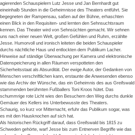
agierenden Schauspielern Lutz Jesse und Jan Bernhardt gut
eineinhalb Stunden in die Geheimnisse des Theaters entführt. Sie
begegneten der Rampensau, saßen auf der Bühne, erhaschten
einen Blick in den Requisiten- und lernten den Sehnsuchtsraum
kennen. Das Theater wird von Sehnsüchten gemacht. Wir sehnen
uns nach einer neuen Welt, großen Gefühlen und Ruhm, erzählte
Jesse. Humorvoll und ironisch leiteten die beiden Schauspieler
durchs nächtliche Haus und entlockten dem Publikum Lacher.
Hinweise auf ständige Überwachung per Kamera und elektronische
Datenspeicherung in allen Räumen verspotteten den
Sicherheitsstaat als Absurdität. Der ewige Autor, der Gedanken von
Menschen verschriftlichen kann, erstaunte die Anwesenden ebenso
wie das Archiv der Wünsche, das ein Geheimnis des aus Greifswald
stammenden berühmten Fußballers Toni Kroos hütet. Das
schummrige rote Licht wies den Besuchern den Weg durchs dunkle
Gemäuer des Kellers ins Unterbewusste des Theaters.
Schaurig, so kurz vor Mitternacht, erfuhr das Publikum sogar, was
es mit den Hausknochen auf sich hat.
Als historischen Rückgriff darauf, dass Greifswald bis 1815 zu
Schweden gehörte, warf Jesse bis zum Entnerven Begriffe wie das