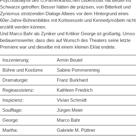
Psychoanalyse des US-amerikanischen Lebensstils hat Beutel ins
Schwarze getroffen: Besser hätten die präzisen, von Bitterkeit und
Zynismus strotzenden Dialoge Albees vor dem Hintergrund eines
60er-Jahre-Bühnenbildes mit Korbsesseln und Kennedymöbeln nicht
erzählt werden können.
Und Marco Bahr als Zyniker und Kritiker George ist großartig. Umso
bedauernswerter, dass dies auf Wunsch des Theaters seine letzte
Premiere war und dieselbe mit einem kleinen Eklat endete.
Inszenierung:
Armin Beutel
Bühne und Kostüme
Sabine Pommerening
Dramaturgie:
Franz Burkhard
Regieassistenz:
Kathleen Friedrich
Inspizienz:
Vivian Schmidt
Soufflage:
Jürgen Meier
George:
Marco Bahr
Martha:
Gabriele M. Püttner