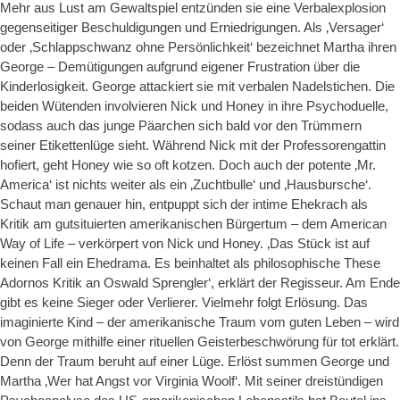
Mehr aus Lust am Gewaltspiel entzünden sie eine Verbalexplosion
gegenseitiger Beschuldigungen und Erniedrigungen. Als ‚Versager‘
oder ‚Schlappschwanz ohne Persönlichkeit‘ bezeichnet Martha ihren
George – Demütigungen aufgrund eigener Frustration über die
Kinderlosigkeit. George attackiert sie mit verbalen Nadelstichen. Die
beiden Wütenden involvieren Nick und Honey in ihre Psychoduelle,
sodass auch das junge Päarchen sich bald vor den Trümmern
seiner Etikettenlüge sieht. Während Nick mit der Professorengattin
hofiert, geht Honey wie so oft kotzen. Doch auch der potente ‚Mr.
America‘ ist nichts weiter als ein ‚Zuchtbulle‘ und ‚Hausbursche‘.
Schaut man genauer hin, entpuppt sich der intime Ehekrach als
Kritik am gutsituierten amerikanischen Bürgertum – dem American
Way of Life – verkörpert von Nick und Honey. ‚Das Stück ist auf
keinen Fall ein Ehedrama. Es beinhaltet als philosophische These
Adornos Kritik an Oswald Sprengler‘, erklärt der Regisseur. Am Ende
gibt es keine Sieger oder Verlierer. Vielmehr folgt Erlösung. Das
imaginierte Kind – der amerikanische Traum vom guten Leben – wird
von George mithilfe einer rituellen Geisterbeschwörung für tot erklärt.
Denn der Traum beruht auf einer Lüge. Erlöst summen George und
Martha ‚Wer hat Angst vor Virginia Woolf‘. Mit seiner dreistündigen