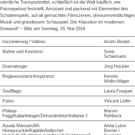
sämtliche Transportmittel, schließlich ist die Welt käuflich, wie
Passepartout feststellt. Amüsant und packend mit Elementen des
Schattenspiels, auf alt gemachten Filmszenen, ohrwurmverdächtiger
Musik und grandiosem Schauspiel. Der Klassiker im modernen
Gewand!“ – Blitz am Sonntag, 15. Mai 2016
Inszenierung / Videos:
Arnim Beutel
Bühne und Kostüme:
Svea
Schiemann
Dramaturgie:
Jörg Hückler
Regieassistenz/Inspizienz:
Kerstin
Wollschläger
Soufflage:
Laura Fouquet
Fotos:
Vincent Leifer
Phileas
Marvin
Fogg/Kalianhänger/Zirkusdirektor/Indianer I:
Rehbock
Aouda Marsam/Mr.
Anna Luise
Honeysuckle/Kapitän/Indischer
Borner /